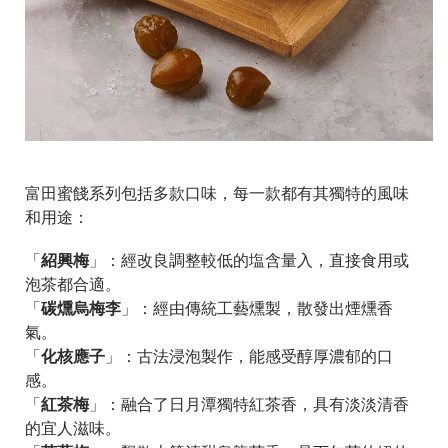
富田蜜餞系列包括多款口味，每一款都有其獨特的風味
和用途：
紹興梅
「
」：經改良調整較低的塩含量入，直接食用或
泡茶都合適。
碳燻烏梅李
「
」：經由傳統工藝燻製，散發出煙燻香
氣。
化核應子
「
」：古法浸泡製作，能感受醇厚濃郁的口
感。
紅茶梅
「
」：融合了日月潭獨特紅茶香，具有淡淡清香
的宜人滋味。