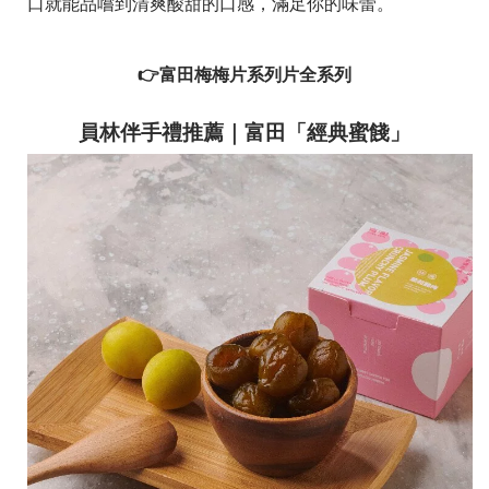
口就能品嚐到清爽酸甜的口感，滿足你的味蕾。
👉富田梅梅片系列片全系列
員林伴手禮推薦｜富田「經典蜜餞」