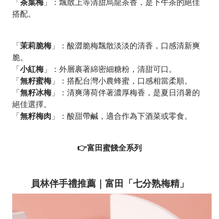
茶葉梅
「
」：飄散上等清甜烏龍茶香，是下午茶的絕佳
搭配。
茉莉脆梅
「
」：酸澀脆梅飄散淡淡的清香，口感清新爽
脆。
小紅梅
「
」：外層裹著綿密細糖粉，清甜可口。
無籽蜜梅
「
」：搭配台灣小農蜂蜜，口感相當柔順。
無籽冰梅
「
」：清爽薄荷伴著濃厚梅香，是夏日消暑的
絕佳選擇。
無籽梅肉
「
」：酸甜帶鹹，適合作為下酒菜或零食。
👉富田蜜餞全系列
員林伴手禮推薦｜富田「七分熟梅精」