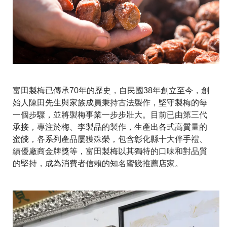
富田製梅已傳承70年的歷史，自民國38年創立至今，創
始人陳田先生與家族成員秉持古法製作，堅守製梅的每
一個步驟，並將製梅事業一步步壯大。目前已由第三代
承接，專注於梅、李製品的製作，生產出各式高質量的
蜜餞，各系列產品屢獲殊榮，包含彰化縣十大伴手禮、
績優廠商金牌獎等，富田製梅以其獨特的口味和對品質
的堅持，成為消費者信賴的知名蜜餞推薦店家。