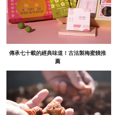
傳承七十載的經典味道！古法製梅蜜餞推
薦