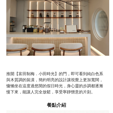
推開【富田制梅．小田時光】的門，即可看到純白色系
與木質調的裝潢，簡約明亮的設計讓視覺上更加寬闊，
慵懶坐在這度過悠閒的假日時光，身心靈的步調都逐漸
慢下來，能讓人完全放鬆，享受寧靜愜意的片刻。
餐點介紹