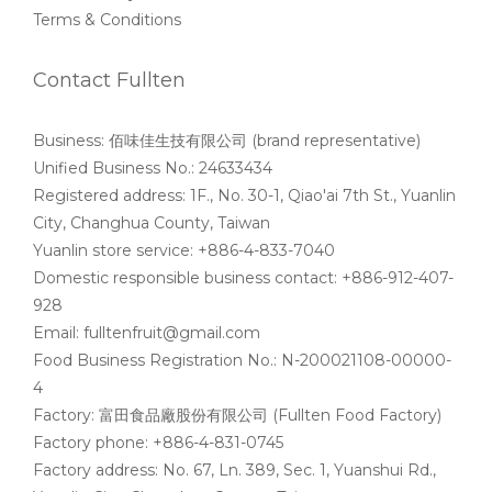
Terms & Conditions
Contact Fullten
Business: 佰味佳生技有限公司 (brand representative)
Unified Business No.: 24633434
Registered address: 1F., No. 30-1, Qiao'ai 7th St., Yuanlin
City, Changhua County, Taiwan
Yuanlin store service: +886-4-833-7040
Domestic responsible business contact: +886-912-407-
928
Email: fulltenfruit@gmail.com
Food Business Registration No.: N-200021108-00000-
4
Factory: 富田食品廠股份有限公司 (Fullten Food Factory)
Factory phone: +886-4-831-0745
Factory address: No. 67, Ln. 389, Sec. 1, Yuanshui Rd.,