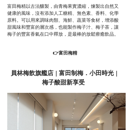
富田梅精以古法釀製，由青梅果實濃縮，煉製出自然又
健康的風味，沒有添加人工糖精、無色素、香料、化學
原料。可以用來調味肉類、海鮮、蔬菜等食材，增添酸
甜風味和豐富的層次感，也能製作梅子汁、梅子茶，讓
梅子的豐富香氣在口中釋放，是最棒的放鬆療癒飲品。
👉富田梅精
員林梅飲旗艦店
富田制梅．小田時光
｜
｜
梅子酸甜新享受