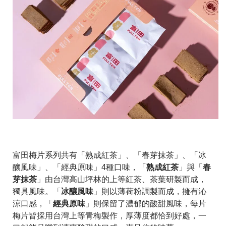
富田梅片系列共有「熟成紅茶」、「春芽抹茶」、「冰
熟成紅茶
春
釀風味」、「經典原味」4種口味，「
」與「
芽抹茶
」由台灣高山坪林的上等紅茶、茶葉研製而成，
冰釀風味
獨具風味。「
」則以薄荷粉調製而成，擁有沁
經典原味
涼口感，「
」則保留了濃郁的酸甜風味，每片
梅片皆採用台灣上等青梅製作，厚薄度都恰到好處，一