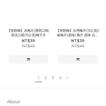
【有顆梅】冰梅片(薄荷口味)
【有顆梅】台灣梅片(15公克)/
清涼口感(15公克)梅子片
板梅片(原味) 梅片 原味 台灣
製 現貨
NT$39
NT$39
NT$49
NT$49
1
2
3
4
About