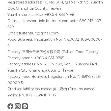
Registered address: 1F., No. 30-1, Qiao'ai 7th St., Yuanlin
City, Changhua County, Taiwan
Yuanlin store service: +886-4-833-7040
Domestic responsible business contact: +886-912-407-
928
Email: fulltenfruit@gmail.com
Food Business Registration No.: N-200021108-00000-
4
Factory: 富田食品廠股份有限公司 (Fullten Food Factory)
Factory phone: +886-4-831-0745
Factory address: No. 67, Ln. 389, Sec. 1, Yuanshui Rd.,
Yuanlin City, Changhua County, Taiwan
Factory Food Business Registration No.: N-159726726-
00000-5
Product liability insurance: 第一產物 (First Insurance),
Policy No. 1001-15PR100183