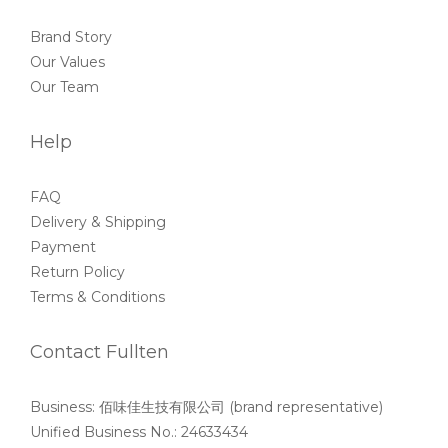
Brand Story
Our Values
Our Team
Help
FAQ
Delivery & Shipping
Payment
Return Policy
Terms & Conditions
Contact Fullten
Business: 佰味佳生技有限公司 (brand representative)
Unified Business No.: 24633434