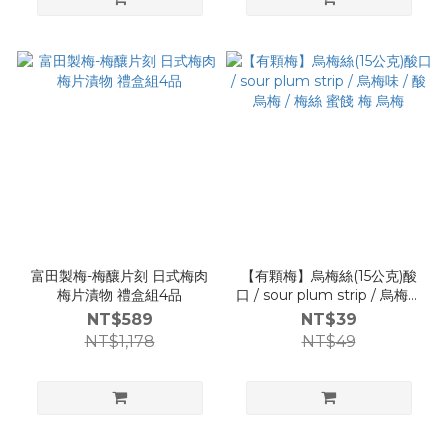
富田製梅-梅釀片刻 日式梅肉
【有顆梅】烏梅絲(15公克)酸
梅片漬物 禮盒組4品
口 / sour plum strip / 烏梅味
/ 酸烏梅 / 梅絲 蜜餞 梅 烏梅
NT$589
NT$39
NT$1,178
NT$49