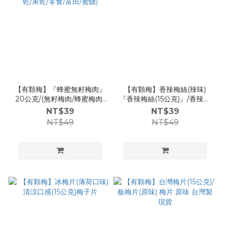
【有顆梅】『蜂蜜無籽梅肉』
【有顆梅】香辣梅絲(辣味)
20公克/(無籽梅肉/蜂蜜梅肉/
『香辣梅絲(15公克)』/香辣口
梅乾/果乾/零食/富田/蜜餞)
感
NT$39
NT$39
NT$49
NT$49