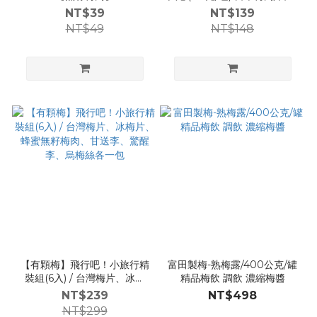
梅干/無籽梅肉/員林70年老店
NT$39
NT$139
NT$49
NT$148
【有顆梅】飛行吧！小旅行精
富田製梅-熟梅露/400公克/罐
裝組(6入) / 台灣梅片、冰梅
精品梅飲 調飲 濃縮梅醬
片、蜂蜜無籽梅肉、甘送李、
NT$239
NT$498
驚醒李、烏梅絲各一包
NT$299