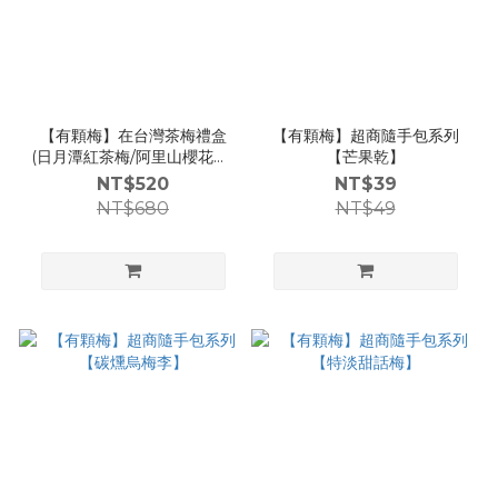
【有顆梅】在台灣茶梅禮盒
【有顆梅】超商隨手包系列
(日月潭紅茶梅/阿里山櫻花李/
【芒果乾】
梅山茉莉脆梅/凍頂烏龍茶梅)
NT$520
NT$39
/SINCE1949
NT$680
NT$49