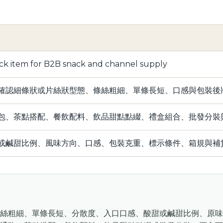
ack item for B2B snack and channel supply
確認細條狀或片絲狀型態、條絲粗細、單條長短、口感與包裝後
包、茶點搭配、餐飲配料、飲品甜點點綴、禮盒組合、批發分裝
或鹹甜比例、風味方向、口感、包裝克重、標示條件、箱規與補
絲粗細、單條長短、分散度、入口口感、酸甜或鹹甜比例、原味