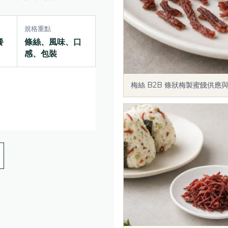
規格重點
餐
條絲、風味、口
感、包裝
梅絲 B2B 條狀梅製蜜餞供應