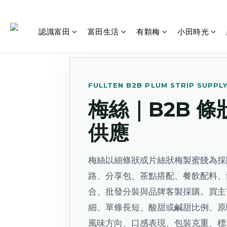
認識富田
富田生活
有顆梅
小田時光
梅絲｜富田製梅 B2B 條
FULLTEN B2B PLUM STRIP SUPPL
梅絲｜B2B 
供應
梅絲以細條狀或片絲狀梅製蜜餞為採
路、分享包、茶點搭配、餐飲配料、
合、批發分裝與品牌客製採購。買主
細、單條長短、酸甜或鹹甜比例、原
風味方向、口感表現、包裝克重、標