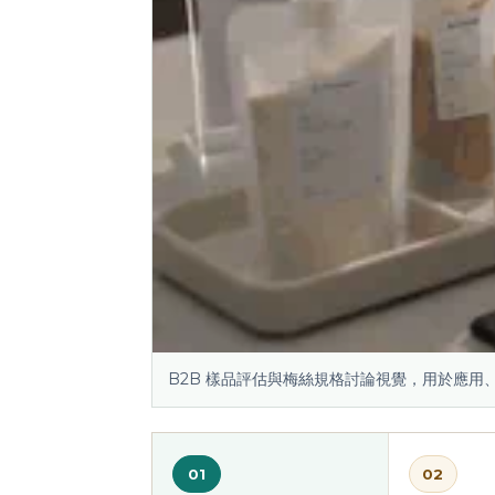
B2B 樣品評估與梅絲規格討論視覺，用於應用
01
02