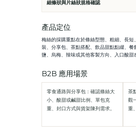
細條狀與片絲狀規格確認
產品定位
梅絲的採購重點在於條絲型態、粗細、長短
裝、分享包、茶點搭配、飲品甜點點綴、餐
鹽、烏梅、辣味或其他客製方向、入口酸甜
B2B 應用場景
零食通路與分享包：確認條絲大
茶
小、酸甜或鹹甜比例、單包克
觀
重、封口方式與貨架陳列需求。
重