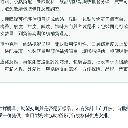
通路、茶點搭配、餐飲配料、飲品甜點點綴或批發分裝，買主可
，避免後續包裝條件反覆調整。
，採購端可把評估項目拆成條絲、風味、包裝與物流四個面向。
梅香、酸度、甜度、鹹度、辣味方向與客製需求；包裝面向可確
次數量、到貨節奏與後續補貨週期。
單包克重、條絲視覺呈現、開封取用便利性、口感穩定度與上架
、搭配品項、包裝容量與預估補貨節奏，讓樣品評估、報價與供
通路反應，再依銷售速度討論箱規、包裝容量、批次需求與後續
、每箱入數、外箱尺寸與條碼版面需求，方便採購、品牌、門市
估採購量、期望交期與是否需要樣品。若有預計上市月份、首批
議一併提供，富田製梅將協助確認可行規格與供應安排。