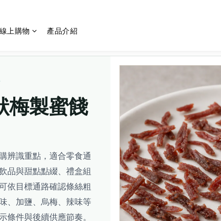
線上購物
產品介紹
狀梅製蜜餞供應
Y
條狀梅製蜜餞
購辨識重點，適合零食通
飲品與甜點點綴、禮盒組
可依目標通路確認條絲粗
味、加鹽、烏梅、辣味等
示條件與後續供應節奏。