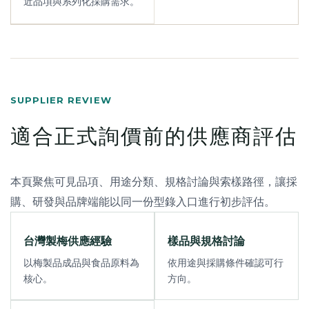
近品項與系列化採購需求。
SUPPLIER REVIEW
適合正式詢價前的供應商評估
本頁聚焦可見品項、用途分類、規格討論與索樣路徑，讓採
購、研發與品牌端能以同一份型錄入口進行初步評估。
台灣製梅供應經驗
樣品與規格討論
以梅製品成品與食品原料為
依用途與採購條件確認可行
核心。
方向。