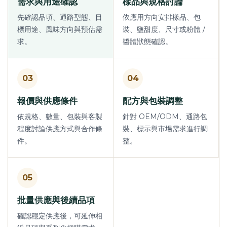
需求與用途確認
樣品與規格討論
先確認品項、通路型態、目
依應用方向安排樣品、包
標用途、風味方向與預估需
裝、鹽甜度、尺寸或粉體 /
求。
醬體狀態確認。
03
04
報價與供應條件
配方與包裝調整
依規格、數量、包裝與客製
針對 OEM/ODM、通路包
程度討論供應方式與合作條
裝、標示與市場需求進行調
件。
整。
05
批量供應與後續品項
確認穩定供應後，可延伸相