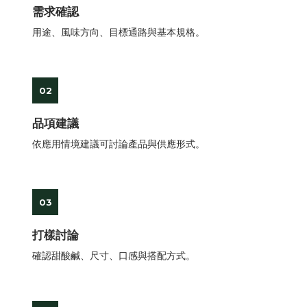
需求確認
用途、風味方向、目標通路與基本規格。
02
品項建議
依應用情境建議可討論產品與供應形式。
03
打樣討論
確認甜酸鹹、尺寸、口感與搭配方式。