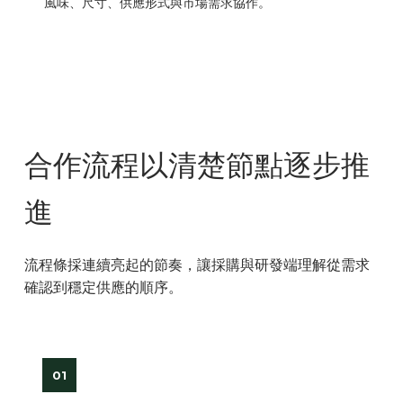
風味、尺寸、供應形式與市場需求協作。
合作流程以清楚節點逐步推
進
流程條採連續亮起的節奏，讓採購與研發端理解從需求
確認到穩定供應的順序。
01