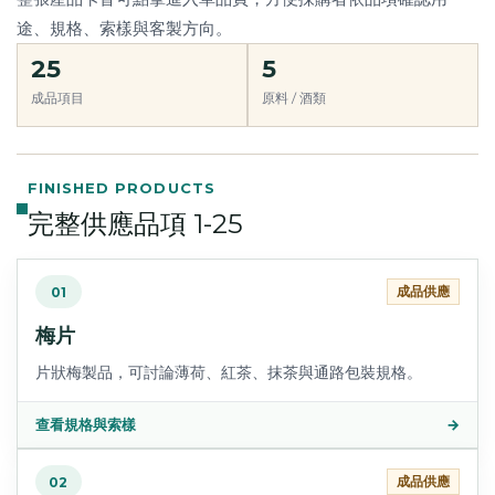
途、規格、索樣與客製方向。
25
5
成品項目
原料 / 酒類
FINISHED PRODUCTS
完整供應品項 1-25
成品供應
01
梅片
片狀梅製品，可討論薄荷、紅茶、抹茶與通路包裝規格。
查看規格與索樣
→
成品供應
02