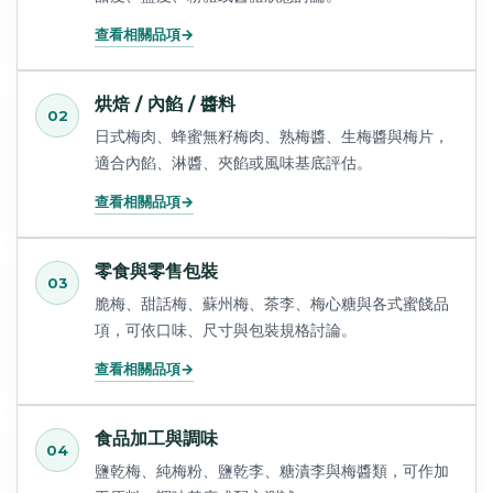
查看相關品項
→
烘焙 / 內餡 / 醬料
02
日式梅肉、蜂蜜無籽梅肉、熟梅醬、生梅醬與梅片，
適合內餡、淋醬、夾餡或風味基底評估。
查看相關品項
→
零食與零售包裝
03
脆梅、甜話梅、蘇州梅、茶李、梅心糖與各式蜜餞品
項，可依口味、尺寸與包裝規格討論。
查看相關品項
→
食品加工與調味
04
鹽乾梅、純梅粉、鹽乾李、糖漬李與梅醬類，可作加