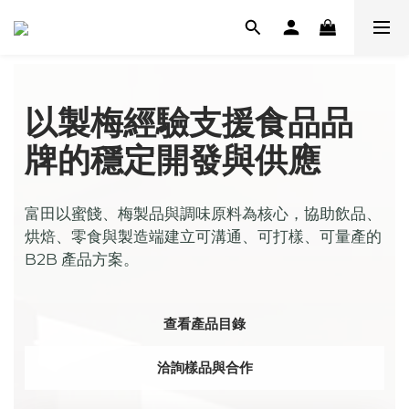
以製梅經驗支援食品品
牌的穩定開發與供應
富田以蜜餞、梅製品與調味原料為核心，協助飲品、
烘焙、零食與製造端建立可溝通、可打樣、可量產的
B2B 產品方案。
查看產品目錄
洽詢樣品與合作