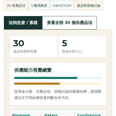
30 供應品項
5 應用路徑
OEM/ODM
樣品與規格討論
洽詢批發 / 索樣
查看全部 30 個供應品項
30
5
成品與原料供應
用途分類入口
供應能力視覺總覽
從用途分類、完整品項、規格討論到索樣詢價，讓採購
者以文字與結構快速判斷合作方向。
Beverage
Bakery
Foodservice