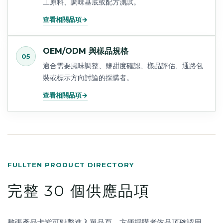
工原料、調味基底或配方測試。
查看相關品項
→
OEM/ODM 與樣品規格
05
適合需要風味調整、鹽甜度確認、樣品評估、通路包
裝或標示方向討論的採購者。
查看相關品項
→
FULLTEN PRODUCT DIRECTORY
完整 30 個供應品項
整張產品卡皆可點擊進入單品頁，方便採購者依品項確認用