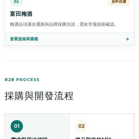
原料供應
30
富田梅酒
梅酒品項適合通路與品牌採購洽談，需依市場規範確認。
查看規格與索樣
→
B2B PROCESS
採購與開發流程
01
02