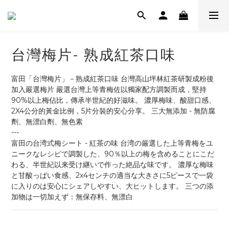
台灣梅片- 熟成紅茶口味
富田「台灣梅片」－熟成紅茶口味 台灣高山坪林紅茶研製成粉後
加入嚴選梅片 嚴選台灣上等青梅佐以獨家配方調製而成，堅持
90%以上梅佔比，傳承半世紀的好滋味。 濃厚梅味、酸甜口感、
2X4公分的黃金比例，5片分裝的安心分享。 三大無添加 - 無防腐
劑、無漂白劑、無色素
---
富田の台湾式梅シート - 紅茶の味 台湾の厳選した上等青梅をユ
ニークなレシピで調製した、90％以上の梅を含めることにこだ
わる、半世紀以来受け継いで作った絶品な味です。 濃厚な梅味
と甘酸っぱい食感、2x4センチの適当な大きさに5ピースで一袋
に入りのは安心にシェアしやすい、大ヒットします。 三つの添
加物は一切加えず：無保存料、無漂白