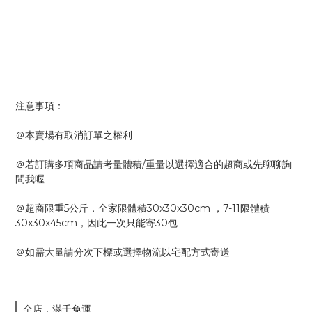
-----
注意事項：
＠本賣場有取消訂單之權利
＠若訂購多項商品請考量體積/重量以選擇適合的超商或先聊聊詢
問我喔
＠超商限重5公斤．全家限體積30x30x30cm ，7-11限體積
30x30x45cm，因此一次只能寄30包
＠如需大量請分次下標或選擇物流以宅配方式寄送
全店，滿千免運