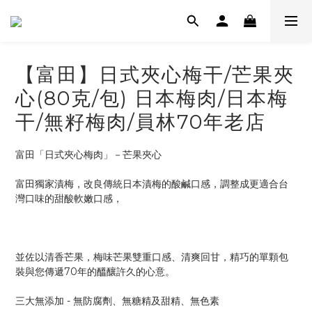
【富田】日式夾心梅干/芒果夾
心(80克/包) 日本梅肉/日本梅
干/無籽梅肉/員林70年老店
富田「日式夾心梅肉」－芒果夾心
富田獨家漬梅，改良傳統日本漬梅的酸鹹口感，調整成更適合台
灣口味的甜酸軟嫩口感，
並佐以清香芒果，梅味芒果雙重口感、清爽回甘，精巧的單顆包
裝與您傳遞70年的醞釀許久的心意。
三大無添加 - 無防腐劑、無糖精及甜精、無色素