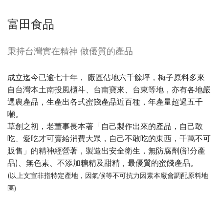
富田食品
秉持台灣實在精神 做優質的產品
成立迄今已逾七十年， 廠區佔地六千餘坪，梅子原料多來
自台灣本土南投風櫃斗、台南寶來、台東等地，亦有各地嚴
選農產品，生產出各式蜜餞產品近百種，年產量超過五千
噸。
草創之初，老董事長本著「自己製作出來的產品，自己敢
吃、愛吃才可賣給消費大眾，自己不敢吃的東西，千萬不可
販售」的精神經營著，製造出安全衛生，無防腐劑(部分產
品)、無色素、不添加糖精及甜精，最優質的蜜餞產品。
(以上文宣非指特定產地，因氣候等不可抗力因素本廠會調配原料地
區)