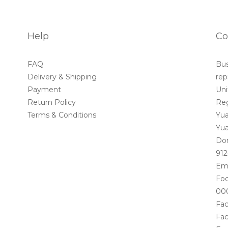
Help
Co
FAQ
Bu
Delivery & Shipping
rep
Payment
Uni
Return Policy
Reg
Terms & Conditions
Yua
Yua
Dom
912
Ema
Foo
00
Fa
Fac