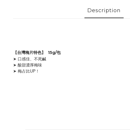
Description
【台灣梅片特色】  15g/包
➤ 口感佳、不死鹹
➤ 酸甜濃厚梅味
➤ 梅占比UP！