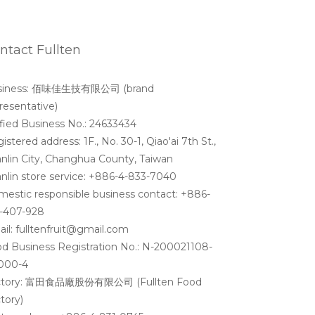
ntact Fullten
siness: 佰味佳生技有限公司 (brand
resentative)
fied Business No.: 24633434
istered address: 1F., No. 30-1, Qiao'ai 7th St.,
nlin City, Changhua County, Taiwan
nlin store service: +886-4-833-7040
estic responsible business contact: +886-
-407-928
il: fulltenfruit@gmail.com
d Business Registration No.: N-200021108-
000-4
ctory: 富田食品廠股份有限公司 (Fullten Food
tory)