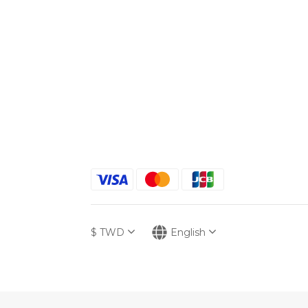
$
TWD
English