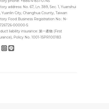
tory phone: +886-4-831-0745
tory address: No. 67, Ln. 389, Sec. 1, Yuanshui
, Yuanlin City, Changhua County, Taiwan
tory Food Business Registration No.: N-
9726726-00000-5
duct liability insurance: 第一產物 (First
urance), Policy No. 1001-15PR100183