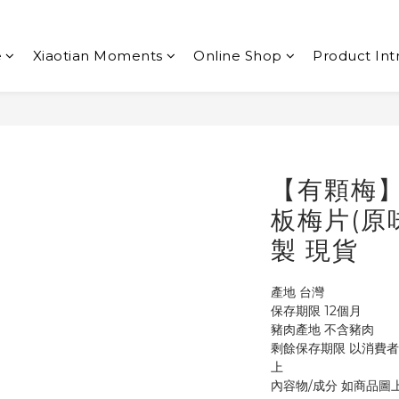
e
Xiaotian Moments
Online Shop
Product Int
【有顆梅】
板梅片(原味
製 現貨
產地 台灣
保存期限 12個月
豬肉產地 不含豬肉
剩餘保存期限 以消費
上
內容物/成分 如商品圖