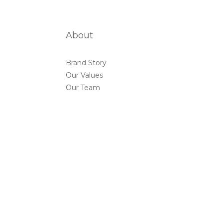
About
Brand Story
Our Values
Our Team