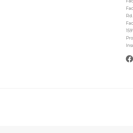
Fac
Fac
Rd.
Fac
15
Pro
Ins