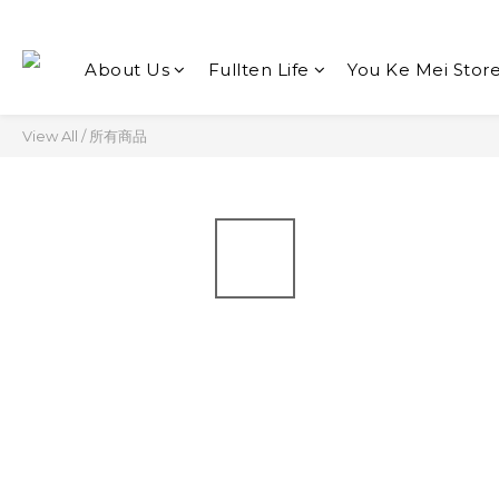
About Us
Fullten Life
You Ke Mei Stor
View All
/
所有商品