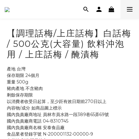
【調理話梅/上庄話梅】白話梅
/ 500公克(大容量) 飲料沖泡
用 / 上庄話梅 / 醃漬梅
產地 台灣
保存期限 24個月
重量 500g
豬肉產地 不含豬肉
剩餘保存期限
以消費者收受日起算，至少距有效日期前270日以上
內容物/成分 如商品圖上標示
國內負責廠商地址 員林市員水路一段389巷65弄69號
國內負責廠商電話 04-8310745
國內負責廠商名稱 安泰食品廠
食品業者登錄字號 N-200001132-00000-9