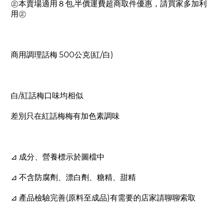
,
㊣本賣場適用８包
半價運費超商取件優惠，請買家多加利
用㊣
500
(
/
)
商用調理話梅
公克
紅
白
/
白
紅話梅口味均相似
差別只在紅話梅梅有加色素調味
⊿
成分、營養標示於圖檔中
⊿
不含防腐劑、漂白劑、糖精、甜精
(
)
⊿
產品檢驗完善
原料至成品
有需要的店家請聊聊索取