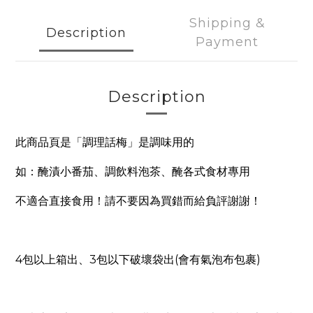
Shipping &
Description
Payment
Description
此商品頁是「調理話梅」是調味用的
如：醃漬小番茄、調飲料泡茶、醃各式食材專用
不適合直接食用！請不要因為買錯而給負評謝謝！
4
3
(
)
包以上箱出、
包以下破壞袋出
會有氣泡布包裹