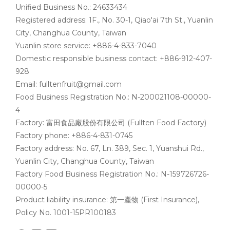
Unified Business No.: 24633434
Registered address: 1F., No. 30-1, Qiao'ai 7th St., Yuanlin
City, Changhua County, Taiwan
Yuanlin store service: +886-4-833-7040
Domestic responsible business contact: +886-912-407-
928
Email: fulltenfruit@gmail.com
Food Business Registration No.: N-200021108-00000-
4
Factory: 富田食品廠股份有限公司 (Fullten Food Factory)
Factory phone: +886-4-831-0745
Factory address: No. 67, Ln. 389, Sec. 1, Yuanshui Rd.,
Yuanlin City, Changhua County, Taiwan
Factory Food Business Registration No.: N-159726726-
00000-5
Product liability insurance: 第一產物 (First Insurance),
Policy No. 1001-15PR100183