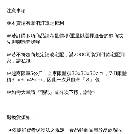
注意事項：
＠本賣場有取消訂單之權利
/
＠若訂購多項商品請考量體積
重量以選擇適合的超商或
先聊聊詢問我喔
2000
＠若不符超商規定請改宅配，滿
可貨到付款宅配到
!
家，請私訊
5
30x30x30cm
7-11
＠超商限重
公斤．全家限體積
，
限體
30x30x45cm
積
，因此一次只能寄『８』包
~
＠如需大量請『宅配』或分次下標，謝謝
退換貨須知：
●依據消費者保護法之規定，食品類商品屬於易於腐敗、