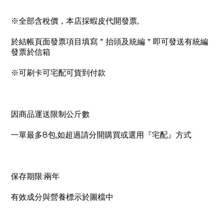
,
※全部含稅價，本店採蝦皮代開發票
於結帳頁面發票項目填寫＂抬頭及統編＂即可發送有統編
發票於信箱
※可刷卡可宅配可貨到付款
因商品運送限制公斤數
8
,
一單最多
包
如超過請分開購買或選用『宅配』方式
:
保存期限
兩年
有效成分與營養標示於圖檔中