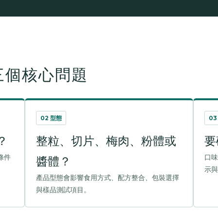
三個核心問題
02 型態
03
？
整粒、切片、梅肉、粉體或
要
條件
口味
醬體？
示與
產品型態會影響食用方式、配方整合、包裝選擇
與樣品測試項目。